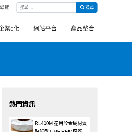
搜尋
導覽
搜尋
企業e化
網站平台
產品整合
熱門資訊
RL400M 適用於金屬材質
貼紙型 UHF RFID標籤