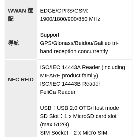
WWAN 選
EDGE/GPRS/GSM:
配
1900/1800/900/850 MHz
Support
導航
GPS/Glonass/Beidou/Galileo tri-
band reception concurrently
ISO/IEC 14443A Reader (including
MIFARE product family)
NFC RFID
ISO/IEC 14443B Reader
FeliCa Reader
USB：USB 2.0 OTG/Host mode
SD Slot：1 x MicroSD card slot
(max 512G)
SIM Socket：2 x Micro SIM