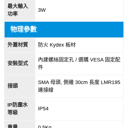
最大輸入
3W
功率
物理參數
外蓋材質
防火 Kydex 板材
內建螺絲固定孔 / 選購 VESA 固定配
安裝型式
件
SMA 母頭, 側邊 30cm 長度 LMR195
接頭
連接線
IP防塵水
IP54
等級
重量
0.5Kg