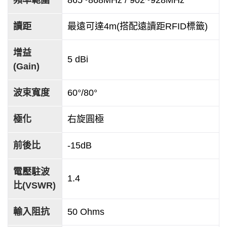
讀距
最遠可達4m(搭配遠讀距RFID標籤)
增益
5 dBi
(Gain)
波束寬度
60°/80°
極化
右旋圓極
前後比
-15dB
電壓駐波
1.4
比(VSWR)
輸入阻抗
50 Ohms