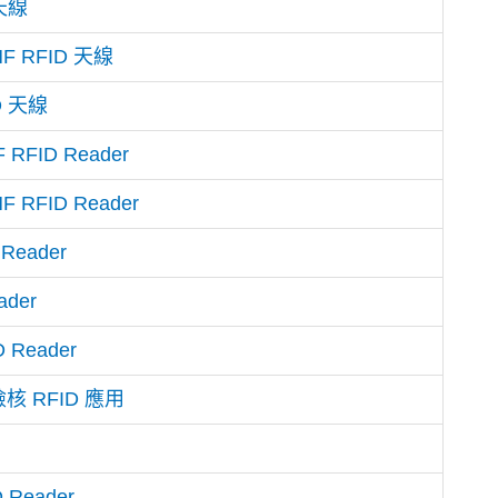
 天線
F RFID 天線
D 天線
FID Reader
FID Reader
Reader
der
Reader
/檢核 RFID 應用
Reader